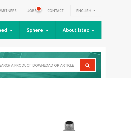
1
ENGLISH
PARTNERS
JOBS
CONTACT
eed
Sphere
About Istec
arch
oduct,
wnload
icle